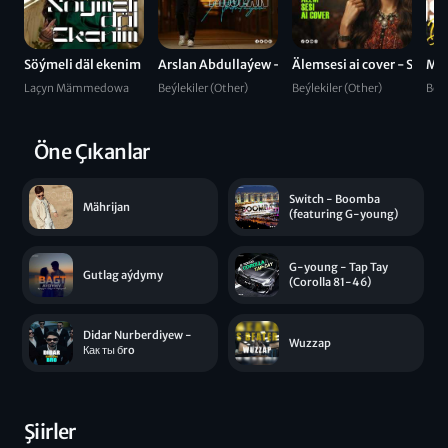
Söýmeli däl ekenim
Arslan Abdullaýew - Tanaman
Älemsesi ai cover - Seniň 
Mus
Laçyn Mämmedowa
Beýlekiler (Other)
Beýlekiler (Other)
Beýl
Öne Çıkanlar
Switch - Boomba
Mährijan
(featuring G-young)
G-young - Tap Tay
Gutlag aýdymy
(Corolla 81-46)
Didar Nurberdiyew -
Wuzzap
Как ты бro
Şiirler