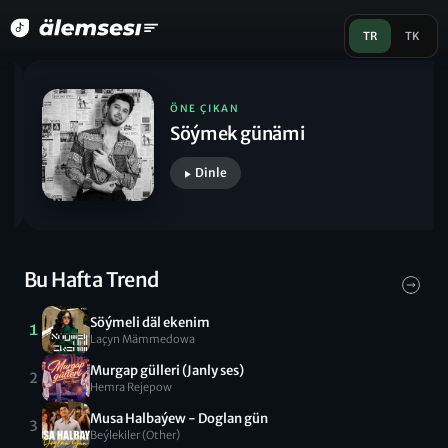
TR
TK
ÖNE ÇIKAN
Söýmek günämi
▶︎ Dinle
Bu Hafta Trend
Söýmeli däl ekenim
1
Laçyn Mämmedowa
Murgap gülleri (Janly ses)
2
Hemra Rejepow
Musa Halbaýew - Doglan gün
3
Beýlekiler (Other)