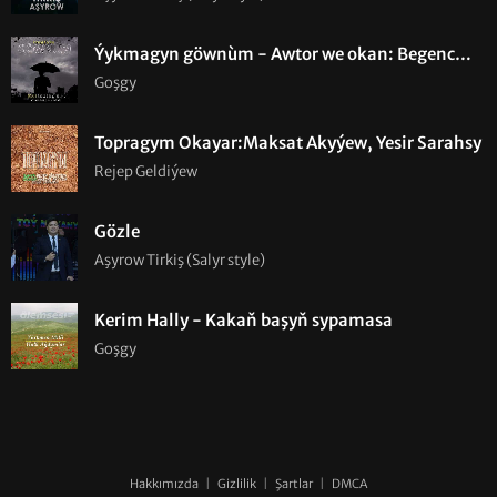
Ýykmagyn göwnùm - Awtor we okan: Begenc
K.H.
Goşgy
Topragym Okayar:Maksat Akyýew, Yesir Sarahsy
Rejep Geldiýew
Gözle
Aşyrow Tirkiş (Salyr style)
Kerim Hally - Kakaň başyň sypamasa
Goşgy
Hakkımızda
|
Gizlilik
|
Şartlar
|
DMCA