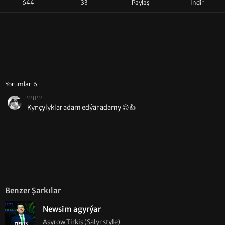
644
33
Paylaş
İndir
Yorumlar 6
♡Я♡
Kynçylyklar adam edýär adamy 😌👍
Benzer Şarkılar
Newsim agyrýar
Aşyrow Tirkiş (Salyr style)