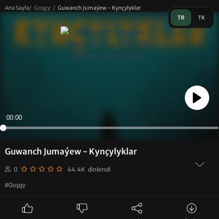
Ana Sayfa
/
Goşgy
/
Guwanch Jumaýew - Kynçylyklar
TR
TK
Play
00:00
Guwanch Jumaýew - Kynçylyklar
0
44.4K dinlendi
#Goşgy