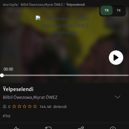
Ana Sayfa
/
Bilbil Öwezowa,Myrat ÖWEZ
/
Ÿelpeselendi
TR
TK
Play
00:00
Ÿelpeselendi
Bilbil Öwezowa,Myrat ÖWEZ
0
144.4K dinlendi
#Toý