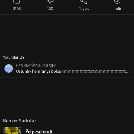
2163
120
Paylaş
İndir
Yorumlar 24
HER KIM ÝERINI BILSIN!
Üstünlik hemranyz bolsun👏👏👏👏👏👏👏👏👏👏👏👏👏👏👏👏👏
👏👏👏👏👏👏👏👏👏👏👏👏👏❤❤❤❤❤❤❤❤❤❤💃💃💃💃💃💃💃💃😉
Benzer Şarkılar
Ÿelpeselendi