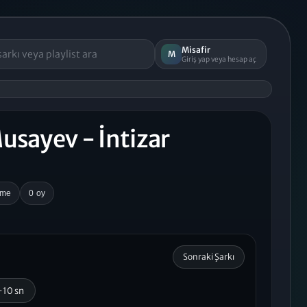
Misafir
M
Giriş yap veya hesap aç
usayev - İntizar
rme
0 oy
Sonraki Şarkı
+10 sn