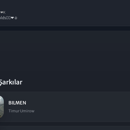
❤K
lds👍🏻❤☺
Şarkılar
BILMEN
Timur Umirow