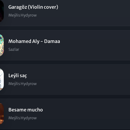
Garagöz (Violin cover)
Meýlis Hydyrow
Mohamed Aly - Damaa
Sazlar
Leýli saç
Meýlis Hydyrow
Besame mucho
Meýlis Hydyrow