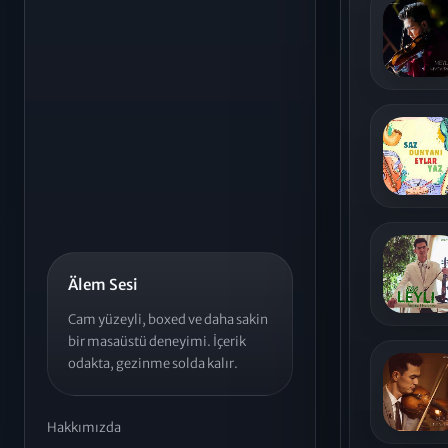
Älem Sesi
Cam yüzeyli, boxed ve daha sakin
bir masaüstü deneyimi. İçerik
odakta, gezinme solda kalır.
Hakkımızda