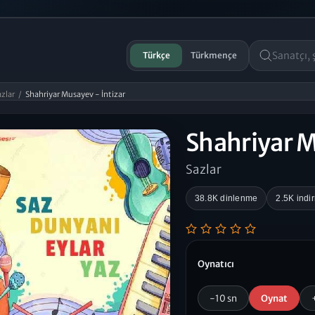
Türkçe
Türkmençe
azlar
/
Shahriyar Musayev - İntizar
Shahriyar M
Sazlar
38.8K dinlenme
2.5K indi
Oynatıcı
-10 sn
Oynat