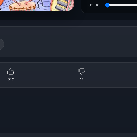
Çal
00:00
217
24