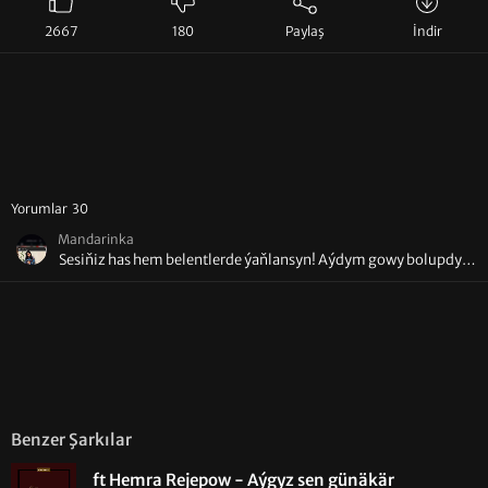
2667
180
Paylaş
İndir
Yorumlar 30
Mandarinka
Sesiňiz has hem belentlerde ýaňlansyn! Aýdym gowy bolupdyr.
Berekella size söz ýok! 🔥🔥🔥🌟🌟🌟🇹🇲🇹🇲🇹🇲🎶🎶🎶✨️✨️✨️🧿
🧿🧿👏👏👏🫶🫶🫶
Benzer Şarkılar
ft Hemra Rejepow - Aýgyz sen günäkär