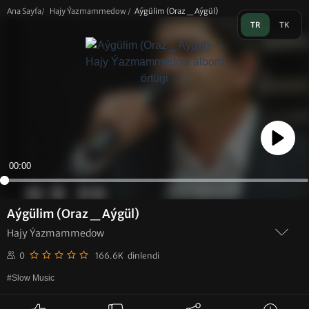
Ana Sayfa
/
Hajy Ýazmammedow
/
Aýgülim (Oraz _ Aýgül)
TR
TK
Play
00:00
Aýgülim (Oraz _ Aýgül)
Hajy Ýazmammedow
0
166.6K dinlendi
#Slow Music