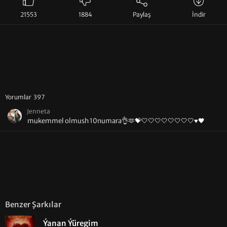
21553
1884
Paylaş
İndir
Yorumlar 397
Jenneta
mukemmel olmush 10numara👌🫶💝🤍🤍🤍🤍🤍🤍🤍🤍♥️🖤
Benzer Şarkılar
Ýanan Ýüregim