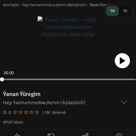
Ana Sayfa
/
Hajy Ýazmammedow,Kerim (Aýdaýöziň)
/
Ýanan Ýüregim
TR
TK
Play
00:00
Ýanan Ýüregim
Hajy Ýazmammedow,Kerim (Aýdaýöziň)
0
1.3M dinlendi
#POP Music