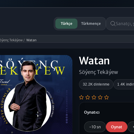
Türkçe
Türkmençe
öýenç Tekäýew
/
Watan
Watan
Söýenç Tekäýew
32.2K dinlenme
1.4K indi
Oynatıcı
-10 sn
Oynat