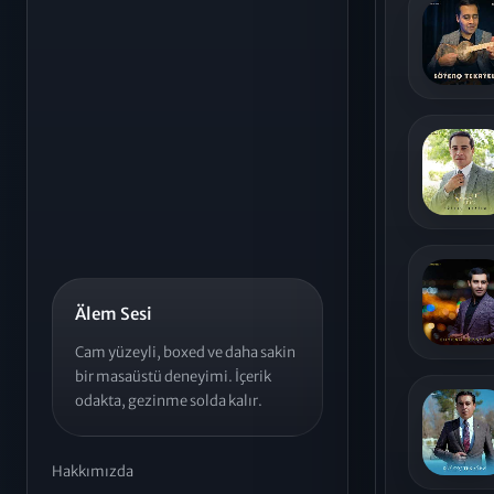
Älem Sesi
Cam yüzeyli, boxed ve daha sakin
bir masaüstü deneyimi. İçerik
odakta, gezinme solda kalır.
Hakkımızda