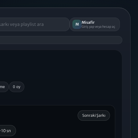
Misafir
M
Giriş yap veya hesap aç
rme
0 oy
Sonraki Şarkı
+10 sn