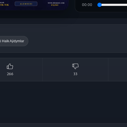
Çal
00:00
i Halk Aýdymlar
266
33