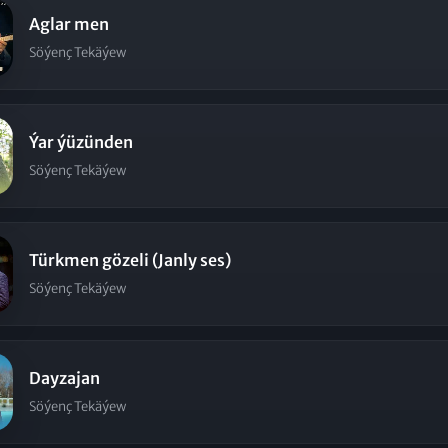
Aglar men
Söýenç Tekäýew
Ýar ýüzünden
Söýenç Tekäýew
Türkmen gözeli (Janly ses)
Söýenç Tekäýew
Dayzajan
Söýenç Tekäýew