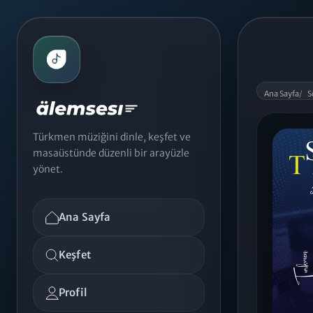
Ana Sayfa
/
S
Türkmen müziğini dinle, keşfet ve
masaüstünde düzenli bir arayüzle
yönet.
Ana Sayfa
Keşfet
Profil