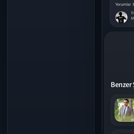
Yorumlar 
B
M
Benzer 