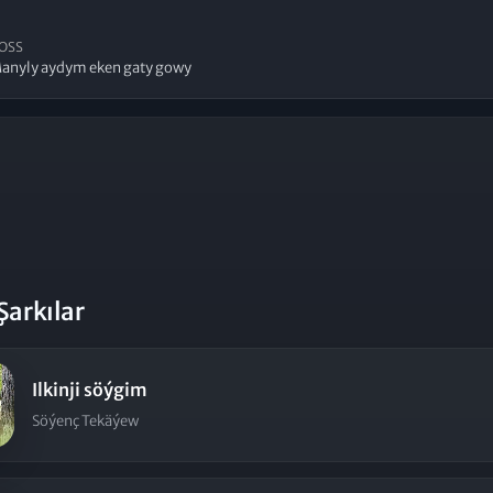
3
OSS
anyly aydym eken gaty gowy
Şarkılar
Ilkinji söýgim
Söýenç Tekäýew