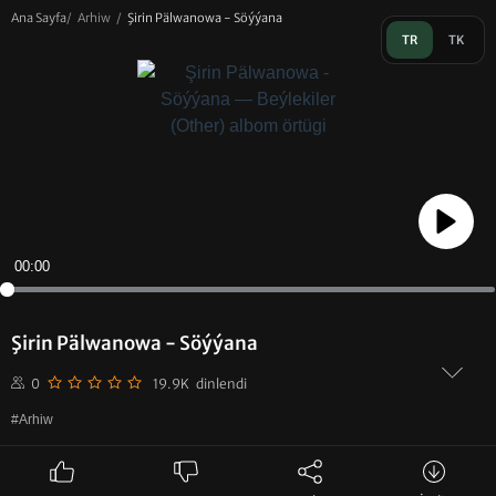
Ana Sayfa
/
Arhiw
/
Şirin Pälwanowa - Söýýana
TR
TK
Play
00:00
Şirin Pälwanowa - Söýýana
0
19.9K dinlendi
#Arhiw