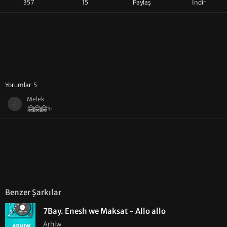
357
15
Paylaş
İndir
Yorumlar 5
Melek
🤗🤗🤗✨
Benzer Şarkılar
7Bay. Enesh we Maksat - Allo allo
Arhiw