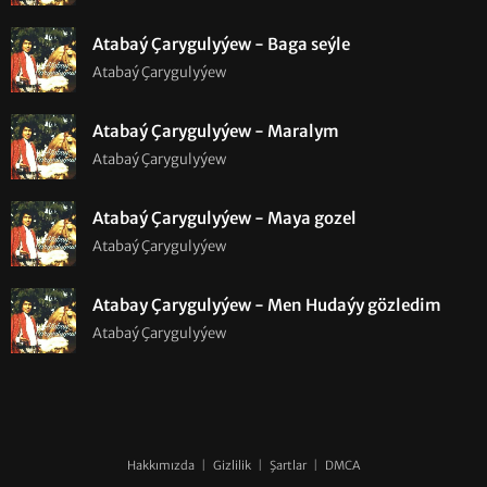
Atabaý Çarygulyýew - Baga seýle
Atabaý Çarygulyýew
Atabaý Çarygulyýew - Maralym
Atabaý Çarygulyýew
Atabaý Çarygulyýew - Maya gozel
Atabaý Çarygulyýew
Atabay Çarygulyýew - Men Hudaýy gözledim
Atabaý Çarygulyýew
Hakkımızda
|
Gizlilik
|
Şartlar
|
DMCA