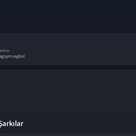
emra
agsym sagbol
Şarkılar