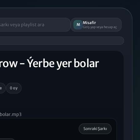
Misafir
M
Giriş yap veya hesap aç
w - Ýerbe yer bolar
e
0 oy
 bolar.mp3
Sonraki Şarkı