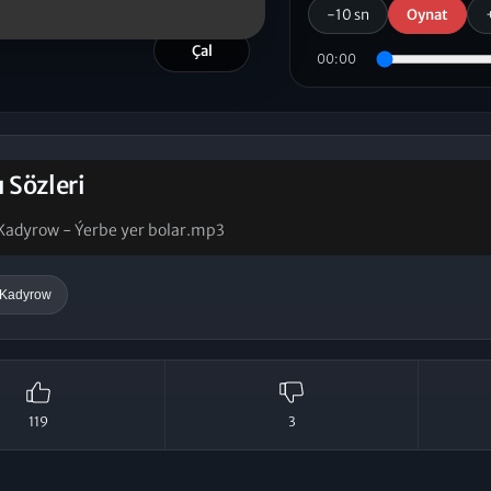
-10 sn
Oynat
Çal
00:00
ı Sözleri
adyrow - Ýerbe yer bolar.mp3
Kadyrow
119
3