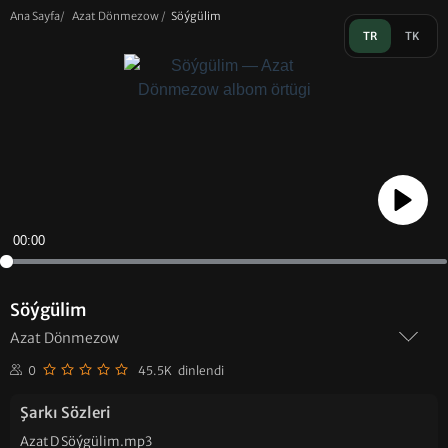
Ana Sayfa
/
Azat Dönmezow
/
Söýgülim
TR
TK
Play
00:00
Söýgülim
Azat Dönmezow
0
45.5K dinlendi
Şarkı Sözleri
Azat D Söýgülim.mp3