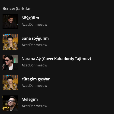
Benzer Şarkılar
Söýgülim
Azat Dönmezow
Saňa söýgülim
Azat Dönmezow
Nurana Aý (Cover Kakadurdy Tajimov)
Azat Dönmezow
Ýüregim gysýar
Azat Dönmezow
Melegim
Azat Dönmezow