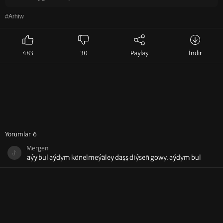
#Arhiw
483
30
Paylaş
İndir
Yorumlar 6
Mergen
aýy bul aýdym könelmeýäley daşş diýseñ gowy. aýdym bul