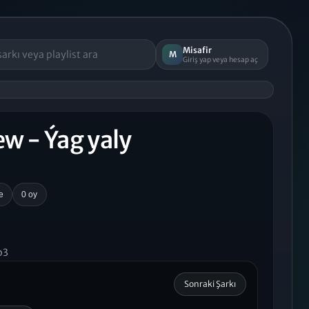
Misafir
M
Giriş yap veya hesap aç
ew - Ýag yaly
e
0 oy
p3
Sonraki Şarkı