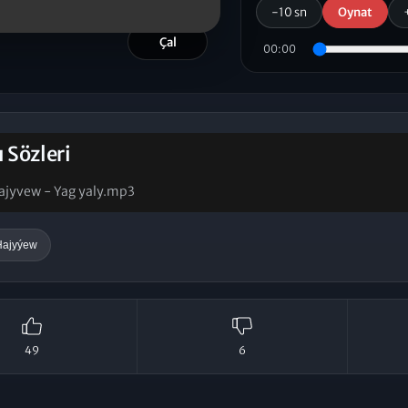
-10 sn
Oynat
Çal
00:00
ı Sözleri
Hajyvew - Yag yaly.mp3
Hajyýew
49
6