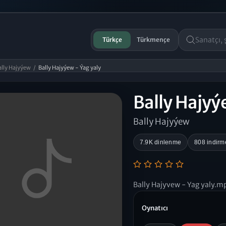
Türkçe
Türkmençe
ally Hajyýew
/
Bally Hajyýew - Ýag yaly
Bally Hajyý
Bally Hajyýew
7.9K dinlenme
808 indirm
Bally Hajyvew - Yag yaly.m
Oynatıcı