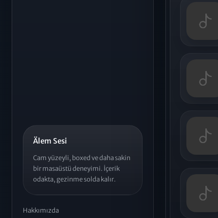
Älem Sesi
Cam yüzeyli, boxed ve daha sakin
bir masaüstü deneyimi. İçerik
odakta, gezinme solda kalır.
Hakkımızda