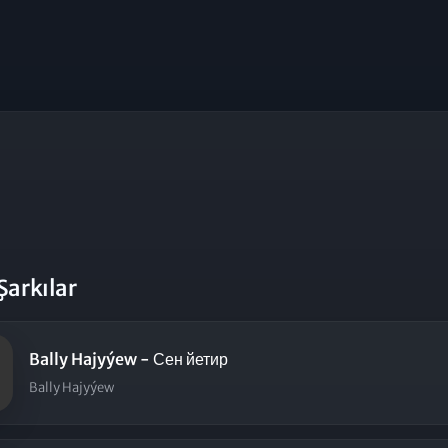
Şarkılar
Bally Hajyýew - Сен йетир
Bally Hajyýew