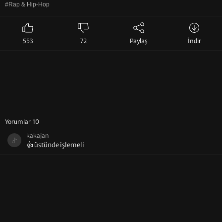
#Rap & Hip-Hop
553
72
Paylaş
İndir
Yorumlar 10
kakajan
👍 üstünde işlemeli