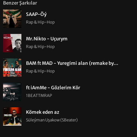
Benzer Şarkılar
SAAP-Öý
Rap & Hip-Hop
Mr.Nikto - Uçurym
Rap & Hip-Hop
BAM ft MAD - Yuregimi alan (remake by
CARVILLO)
Rap & Hip-Hop
ft iAmMe - Gözlerim Kör
1BEATTMRAP
Kömek eden az
Süleýman Uşakow (SBeater)