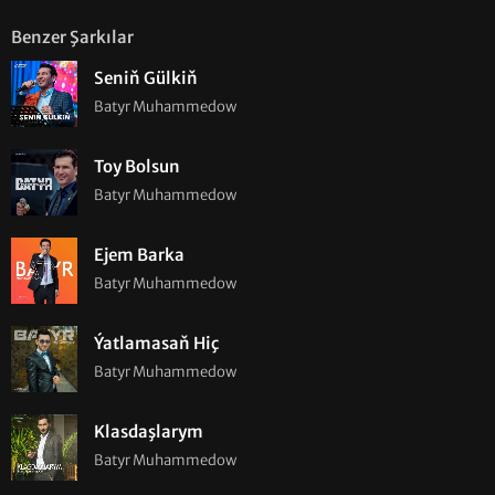
Benzer Şarkılar
Seniň Gülkiň
Batyr Muhammedow
Toy Bolsun
Batyr Muhammedow
Ejem Barka
Batyr Muhammedow
Ýatlamasaň Hiç
Batyr Muhammedow
Klasdaşlarym
Batyr Muhammedow