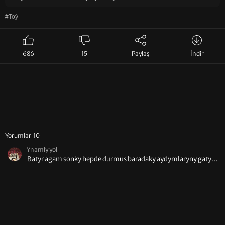
#Toý
686
15
Paylaş
İndir
Yorumlar 10
Ynamly yol
Batyr agam sonky hepde durmus baradaky aydymlaryny gaty
gowy manyly cykardynyz.Yenede sular yaly adymlaryna
garasyas