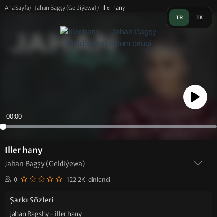
Ana Sayfa
/
Jahan Bagşy (Geldiýewa)
/
Iller hany
TR
TK
Play
00:00
Iller hany
Jahan Bagşy (Geldiýewa)
0
122.2K dinlendi
Şarkı Sözleri
Jahan Bagshy - iller hany