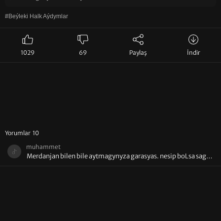
#Beýleki Halk Aýdymlar
1029
69
Paylaş
İndir
Yorumlar 10
muhammet
Merdanjan bilen bile aytmagynyza garasyas. nesip boLsa sag
amanja geLse Merdanam