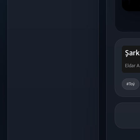
Şark
Eldar
#Toý