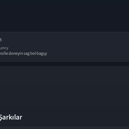
5
umry
esiňe doneyin sag bol bagşy
Şarkılar