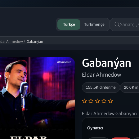
Türkçe
Türkmençe
ldar Ahmedow
/
Gabanýan
Gabanýan
Eldar Ahmedow
155.5K dinlenme
20.0K i
Eldar Ahmedow Gabanyan
Oynatıcı