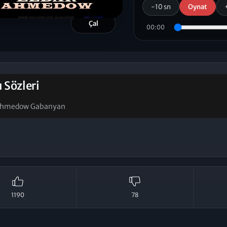
-10 sn
Oynat
Çal
00:00
ı Sözleri
 Ahmedow Gabanyan
1190
78