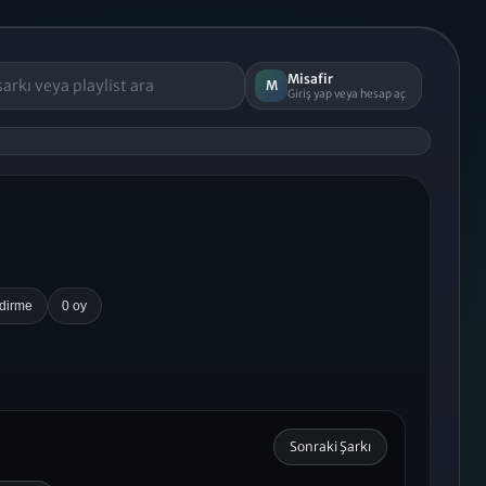
Misafir
M
Giriş yap veya hesap aç
ndirme
0 oy
Sonraki Şarkı