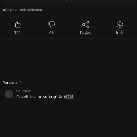
#Beýleki Halk Aýdymlar
322
63
Paylaş
İndir
Yorumlar 1
Selimçik
Gözellik salon suña görâmi🇹🇷