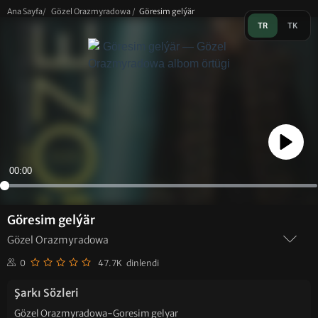
Ana Sayfa
/
Gözel Orazmyradowa
/
Göresim gelýär
TR
TK
Play
00:00
Göresim gelýär
Gözel Orazmyradowa
0
47.7K dinlendi
Şarkı Sözleri
Gözel Orazmyradowa-Goresim gelyar