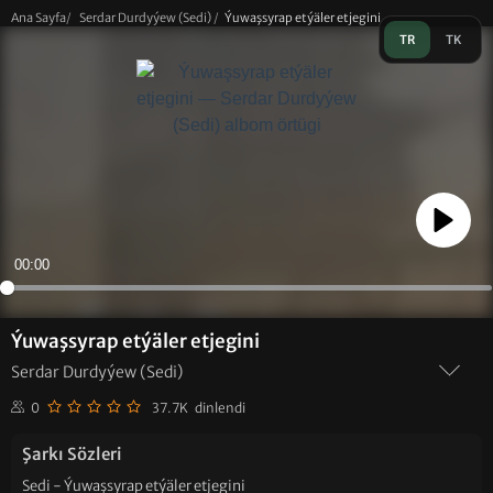
Ana Sayfa
/
Serdar Durdyýew (Sedi)
/
Ýuwaşsyrap etýäler etjegini
TR
TK
Play
00:00
Ýuwaşsyrap etýäler etjegini
Serdar Durdyýew (Sedi)
0
37.7K dinlendi
Şarkı Sözleri
Sedi - Ýuwaşsyrap etýäler etjegini