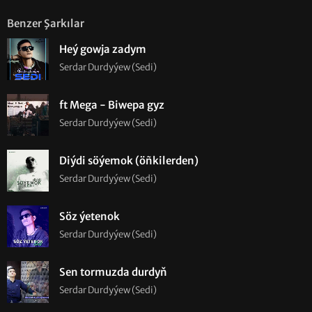
Benzer Şarkılar
Heý gowja zadym
Serdar Durdyýew (Sedi)
ft Mega - Biwepa gyz
Serdar Durdyýew (Sedi)
Diýdi söýemok (öñkilerden)
Serdar Durdyýew (Sedi)
Söz ýetenok
Serdar Durdyýew (Sedi)
Sen tormuzda durdyň
Serdar Durdyýew (Sedi)