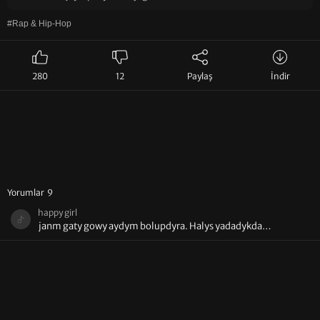
#Rap & Hip-Hop
280
12
Paylaş
İndir
Yorumlar 9
happy girl
janm gaty gowy aydym bolupdyra. Halys yadadykda
yuwassyrap etjegini edyanler. sagbol gaty gowy aydym❤❤❤