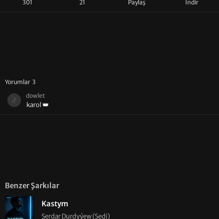
301
21
Paylaş
İndir
Yorumlar 3
dowlet
karol 👑
Benzer Şarkılar
Kastym
Serdar Durdyýew (Sedi)