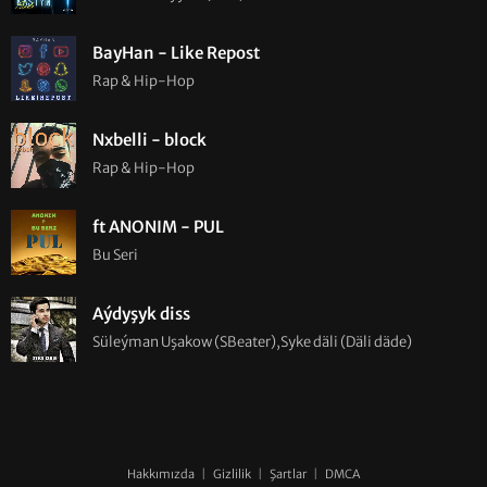
BayHan - Like Repost
Rap & Hip-Hop
Nxbelli - block
Rap & Hip-Hop
ft ANONIM - PUL
Bu Seri
Aýdyşyk diss
Süleýman Uşakow (SBeater),Syke däli (Däli däde)
Hakkımızda
|
Gizlilik
|
Şartlar
|
DMCA