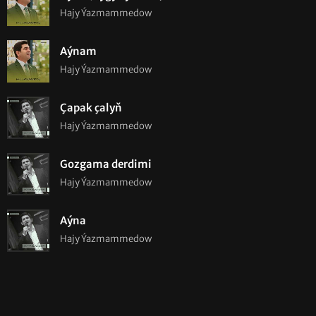
Hajy Ýazmammedow
Aýnam
Hajy Ýazmammedow
Çapak çalyň
Hajy Ýazmammedow
Gozgama derdimi
Hajy Ýazmammedow
Aýna
Hajy Ýazmammedow