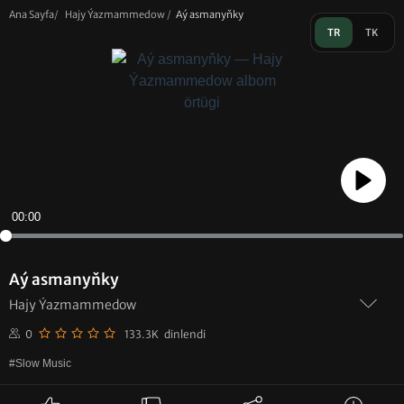
Ana Sayfa
/
Hajy Ýazmammedow
/
Aý asmanyňky
TR
TK
Play
00:00
Aý asmanyňky
Hajy Ýazmammedow
0
133.3K dinlendi
#Slow Music