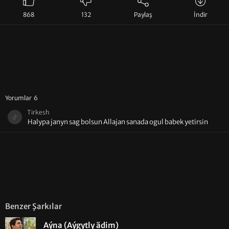
868
132
Paylaş
İndir
Yorumlar 6
Tirkesh
Halypa janyn sag bolsun Allajan sanada ogul babek yetirsin
Benzer Şarkılar
Aýna (Aýgytly ädim)