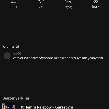
1603
231
Paylaş
İndir
Yorumlar 23
h.y06
coto orsca onarmadyn yone ozbekce onararsyn mn ynanyan😊
Benzer Şarkılar
ft Hemra Rejepow - Garasdym