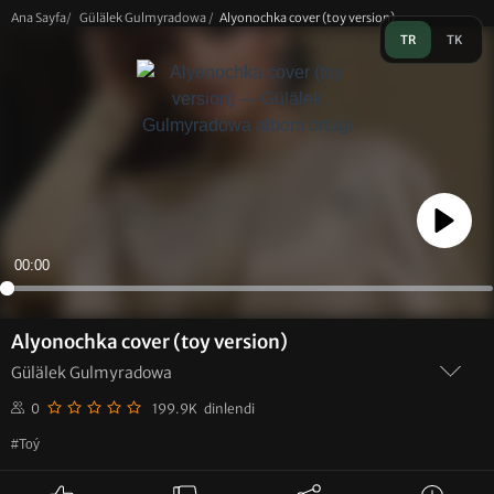
Ana Sayfa
/
Gülälek Gulmyradowa
/
Alyonochka cover (toy version)
TR
TK
Play
00:00
Alyonochka cover (toy version)
Gülälek Gulmyradowa
0
199.9K dinlendi
#Toý