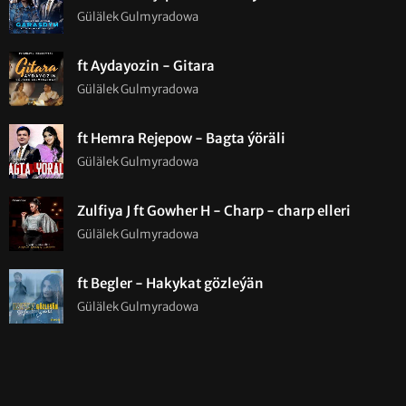
Gülälek Gulmyradowa
ft Aydayozin - Gitara
Gülälek Gulmyradowa
ft Hemra Rejepow - Bagta ýöräli
Gülälek Gulmyradowa
Zulfiya J ft Gowher H - Charp - charp elleri
Gülälek Gulmyradowa
ft Begler - Hakykat gözleýän
Gülälek Gulmyradowa