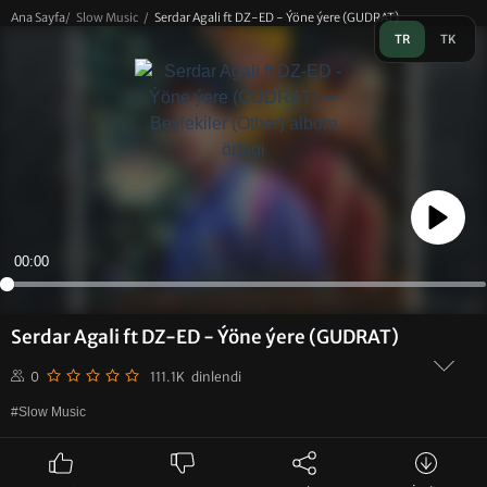
Ana Sayfa
/
Slow Music
/
Serdar Agali ft DZ-ED - Ýöne ýere (GUDRAT)
TR
TK
Play
00:00
Serdar Agali ft DZ-ED - Ýöne ýere (GUDRAT)
0
111.1K dinlendi
#Slow Music