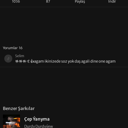
1036
87
Paylaş
İndir
Yorumlar 16
Selim
🤟🤟🤟🤙👍agam ikinizede soz yok daş agali dine one agam
Benzer Şarkılar
Çep Ýanyma
Durdy Durdyýew