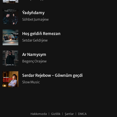
Ýadyñdamy
Söhbet Jumaýew
Hoş geldiň Remezan
Setdar Geldiýew
Ar Namysym
Begenç Oraýew
Serdar Rejebow - Göwnüm geçdi
Slow Music
Hakkımızda
|
Gizlilik
|
Şartlar
|
DMCA