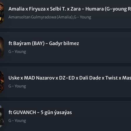
Amalia x Firyuza x Selbi T. x Zara - Humara (G-young 
Amansoltan Gulmyradowa (Amalia),G - Young
ft Baýram (BAY) - Gadyr bilmez
G - Young
Uske x MAD Nazarov x DZ-ED x Dali Dade x Twist x Mas
G - Young
ft GUVANCH - 5 gün ýasaýas
G - Young