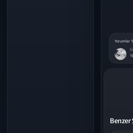
Yorumlar 
G
s
Benzer 