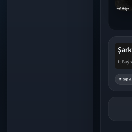
Şark
ft Baý
#Rap &