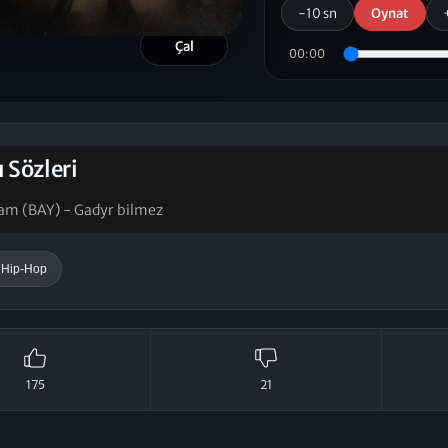
-10 sn
Oynat
Çal
00:00
ı Sözleri
ram (BAY) - Gadyr bilmez
 Hip-Hop
175
21