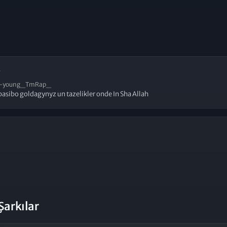
5
-young_TmRap_
pasibo goldagynyz un tazelikler onde In Sha Allah
Şarkılar