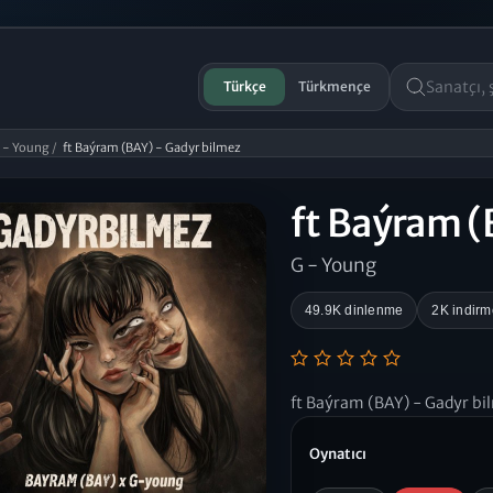
Türkçe
Türkmençe
 - Young
/
ft Baýram (BAY) - Gadyr bilmez
ft Baýram (
G - Young
49.9K dinlenme
2K indirm
ft Baýram (BAY) - Gadyr bi
Oynatıcı