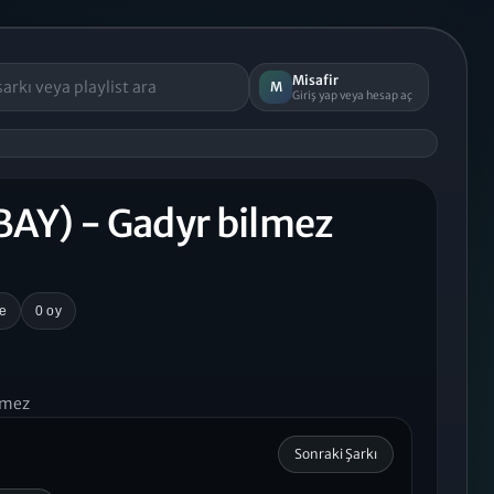
Misafir
M
Giriş yap veya hesap aç
BAY) - Gadyr bilmez
e
0 oy
lmez
Sonraki Şarkı