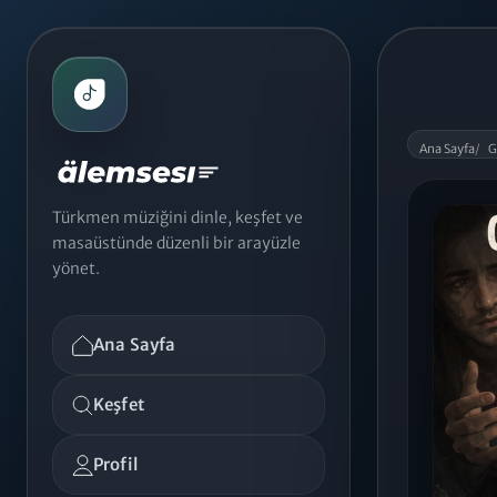
Ana Sayfa
/
G
Türkmen müziğini dinle, keşfet ve
masaüstünde düzenli bir arayüzle
yönet.
Ana Sayfa
Keşfet
Profil