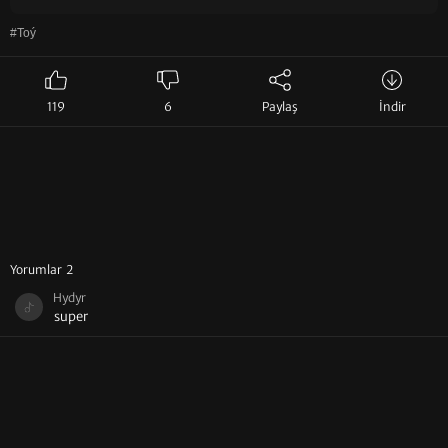
#Toý
119
6
Paylaş
İndir
Yorumlar 2
Hydyr
super