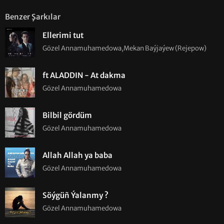
Benzer Şarkılar
Ellerimi tut
Gözel Annamuhamedowa,Mekan Baýjaýew (Rejepow)
ft ALADDIN - At dakma
Gözel Annamuhamedowa
Bilbil gördüm
Gözel Annamuhamedowa
Allah Allah ya baba
Gözel Annamuhamedowa
Söýgüñ Ýalanmy ?
Gözel Annamuhamedowa