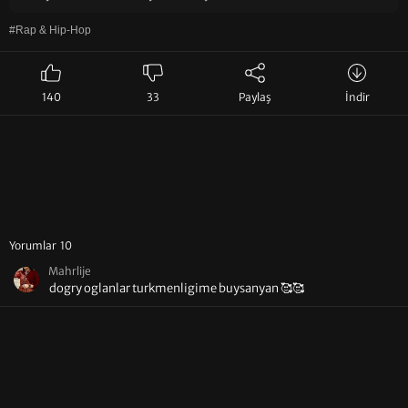
#Rap & Hip-Hop
140
33
Paylaş
İndir
Yorumlar 10
Mahrlije
dogry oglanlar turkmenligime buysanyan 🥰🥰