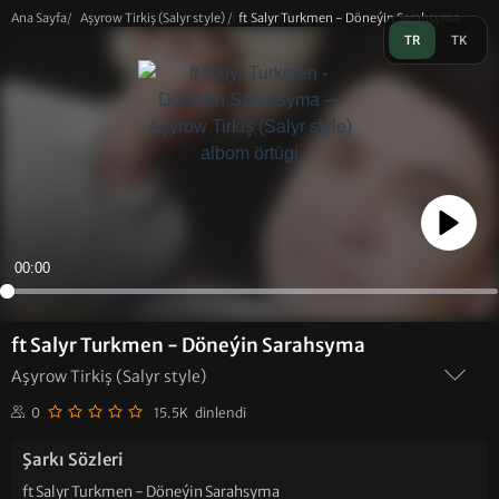
Ana Sayfa
/
Aşyrow Tirkiş (Salyr style)
/
ft Salyr Turkmen - Döneýin Sarahsyma
TR
TK
Play
00:00
ft Salyr Turkmen - Döneýin Sarahsyma
Aşyrow Tirkiş (Salyr style)
0
15.5K dinlendi
Şarkı Sözleri
ft Salyr Turkmen - Döneýin Sarahsyma