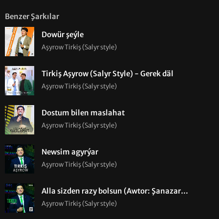
Benzer Şarkılar
Dowür şeýle
Aşyrow Tirkiş (Salyr style)
Tirkiş Aşyrow (Salyr Style) - Gerek däl
Aşyrow Tirkiş (Salyr style)
Dostum bilen maslahat
Aşyrow Tirkiş (Salyr style)
Newsim agyrýar
Aşyrow Tirkiş (Salyr style)
Alla sizden razy bolsun (Awtor: Şanazar
Hydyrow)
Aşyrow Tirkiş (Salyr style)