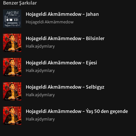
Benzer Şarkılar
Hojageldi Akmämmedow - Jahan
Hojageldi Akmämmedow
Hojageldi Akmämmedow - Bilsinler
Halk aýdymlary
Hojageldi Akmämmedow - Eýesi
Halk aýdymlary
Hojageldi Akmämmedow - Selbigyz
Halk aýdymlary
Hojageldi Akmämmedow - Ýaş 50 den geçende
Halk aýdymlary