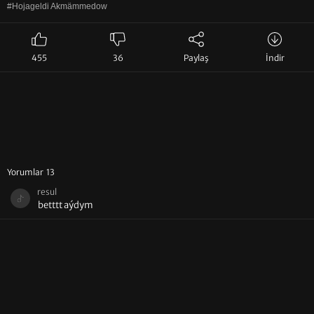
#Hojageldi Akmämmedow
455
36
Paylaş
İndir
Yorumlar 13
resul
betttt aýdym