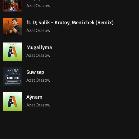
Azat Orazow
ft. DJ Sulik - Krutoy, Meni chek (Remix)
Azat Orazow
Mugallyma
Azat Orazow
Suw sep
Azat Orazow
Aýnam
Azat Orazow