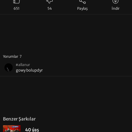
651
54
Paylaş
İndir
Yorumlar 7
#allanur
gowy bolupdyr
Benzer Şarkılar
40 ýaş