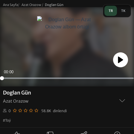
Ana Sayfa
/
Azat Orazow
/
Doglan Gün
TR
TK
Play
00:00
Doglan Gün
Azat Orazow
0
58.8K dinlendi
#Toý