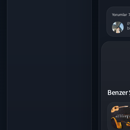
Yorumlar 
g
b
Benzer 