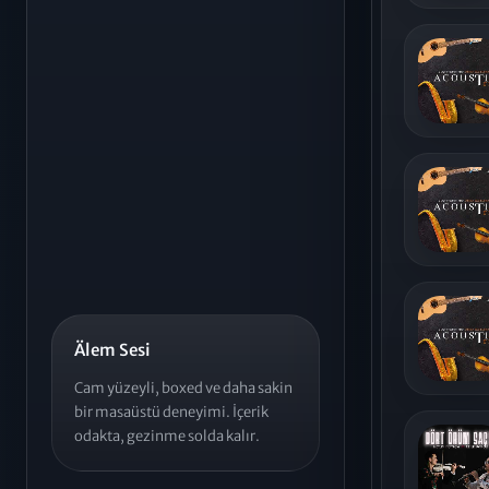
Älem Sesi
Cam yüzeyli, boxed ve daha sakin
bir masaüstü deneyimi. İçerik
odakta, gezinme solda kalır.