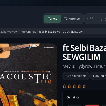
Türkçe
Türkmençe
eýlis Hydyrow,Timur Umirow
/
ft Selbi Bazarowa - GULKI SEWGILIM
ft Selbi Ba
SEWGILIM
Meýlis Hydyrow,Timur
24.4K dinlenme
1.3K indi
Oynatıcı