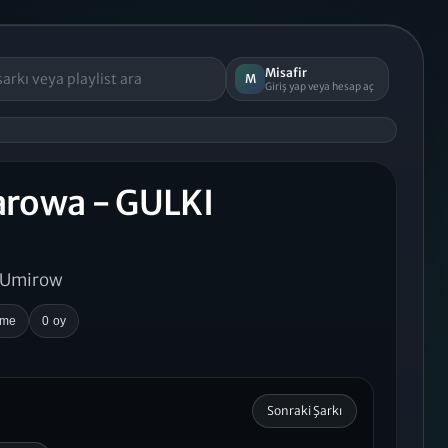
Misafir
M
Giriş yap veya hesap aç
zarowa - GULKI
 Umirow
rme
0 oy
Sonraki Şarkı