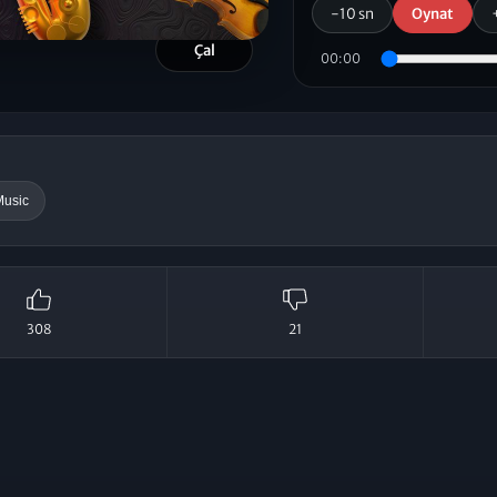
-10 sn
Oynat
Çal
00:00
Music
308
21