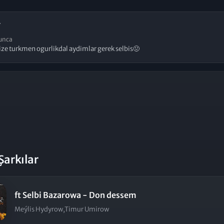
7
unca
ize turkmen ogurlikdal aydimlar gerek selbis🤢
Şarkılar
ft Selbi Bazarowa - Don dessem
Meýlis Hydyrow,Timur Umirow