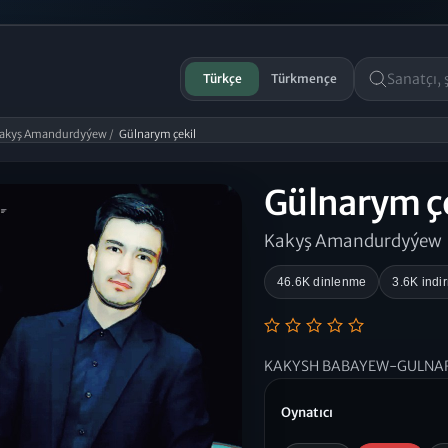
Türkçe
Türkmençe
akyş Amandurdyýew
/
Gülnarym çekil
Gülnarym ç
Kakyş Amandurdyýew
46.6K dinlenme
3.6K indi
KAKYSH BABAYEW-GULNAR
Oynatıcı