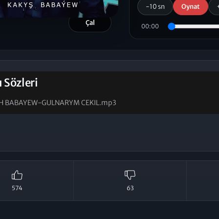
-10 sn
Oynat
Çal
00:00
ı Sözleri
H BABAYEW-GULNARYM CEKIL.mp3
574
63