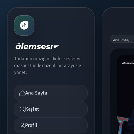
Ana Sayfa
/
K
Türkmen müziğini dinle, keşfet ve
masaüstünde düzenli bir arayüzle
yönet.
Ana Sayfa
Keşfet
Profil