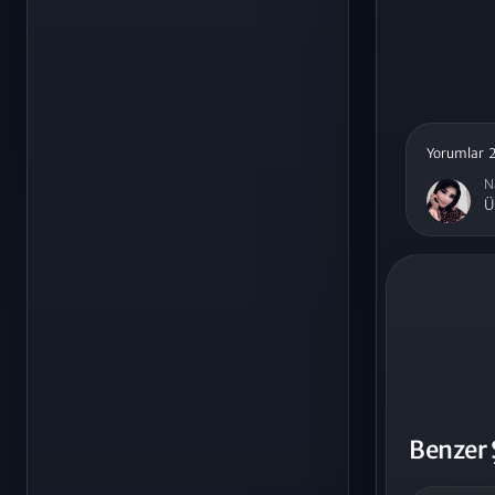
Yorumlar 
N
Ü
Benzer 