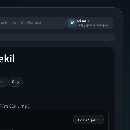
Misafir
M
Giriş yap veya hesap aç
ekil
rme
0 oy
YM CEKIL.mp3
Sonraki Şarkı