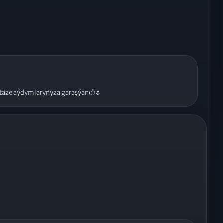
 täze aýdymlaryñyza garaşýan🖒🌷