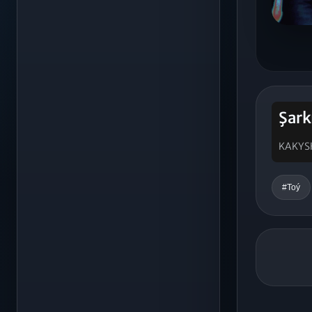
Şark
KAKYS
#Toý