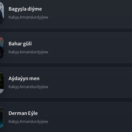
Bagyşla diýme
Kakyş Amandurdyýew
Bahar güli
Kakyş Amandurdyýew
Aýdaýyn men
Kakyş Amandurdyýew
Derman Eýle
Kakyş Amandurdyýew