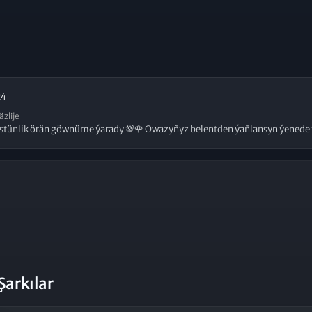
24
äzlije
stünlik örän göwnüme ýarady 💯🌹 Owazyñyz belentden ýañlansyn ýenede
Şarkılar