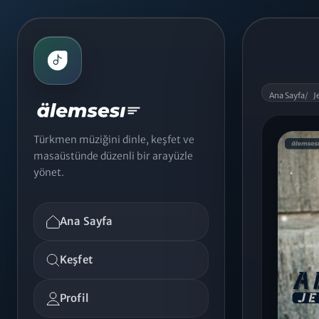
Ana Sayfa
/
J
Türkmen müziğini dinle, keşfet ve
masaüstünde düzenli bir arayüzle
yönet.
Ana Sayfa
Keşfet
Profil