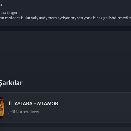
32
nna Singer
rat molades bular yaly aydymam aydyanmy sen yone bir az gelishdirmedi
Şarkılar
ft. AYLARA - MI AMOR
Jelil Nurberdiýew