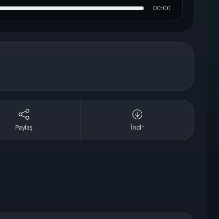
00:00
Paylaş
İndir