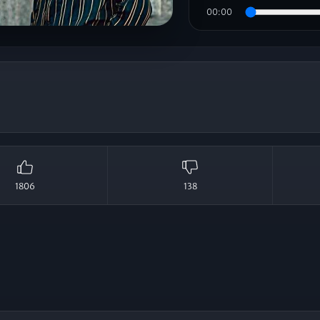
Çal
00:00
1806
138