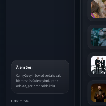
Älem Sesi
Cam yüzeyli, boxed ve daha sakin
bir masaüstü deneyimi. İçerik
odakta, gezinme solda kalır.
Hakkımızda