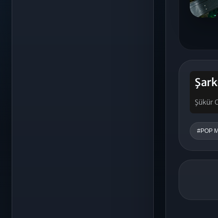
Şark
Şükür 
#POP M