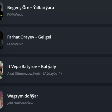
Begenç Öre - Ýalbarýara
POP Music
Farhat Orayev - Gel gel
POP Music
ft Vepa Batyrov - Bal ýaly
Azat Dönmezow,Kerim (Aýdaýöziň)
Wagtym doñÿar
Jelil Nurberdiýew