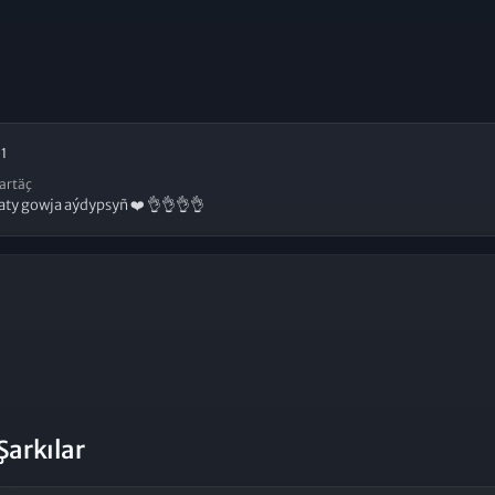
1
artäç
aty gowja aýdypsyñ ❤️ 👌👌👌👌
Şarkılar