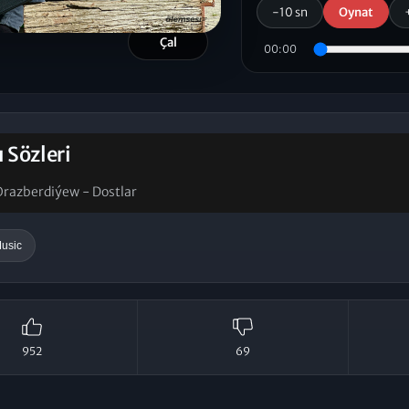
-10 sn
Oynat
Çal
00:00
ı Sözleri
Orazberdiýew - Dostlar
usic
952
69