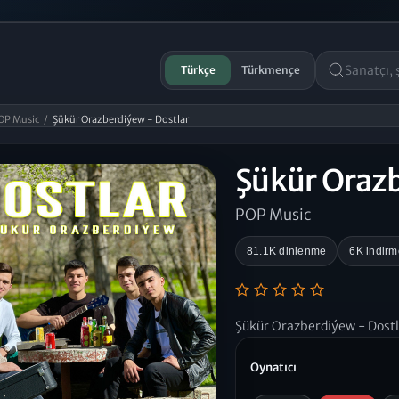
Türkçe
Türkmençe
OP Music
/
Şükür Orazberdiýew - Dostlar
Şükür Orazb
POP Music
81.1K dinlenme
6K indirm
Şükür Orazberdiýew - Dostl
Oynatıcı