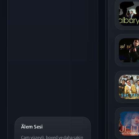
Älem Sesi
Cam yüzeyli, boxed ve daha sakin