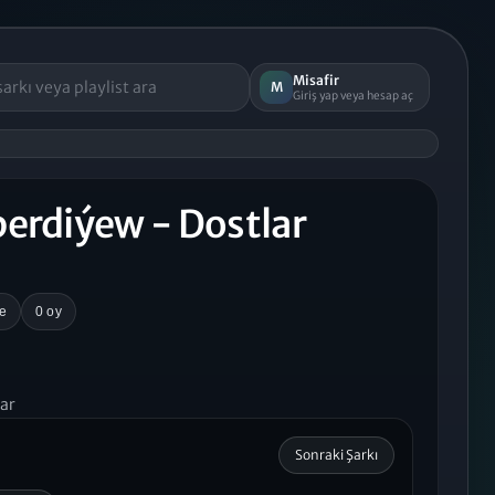
Misafir
M
Giriş yap veya hesap aç
erdiýew - Dostlar
e
0 oy
ar
Sonraki Şarkı