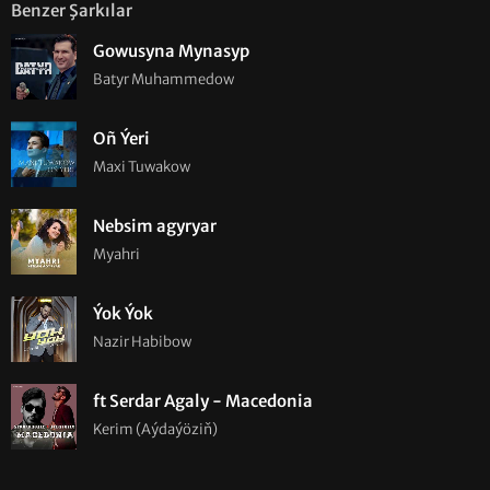
Benzer Şarkılar
Gowusyna Mynasyp
Batyr Muhammedow
Oñ Ýeri
Maxi Tuwakow
Nebsim agyryar
Myahri
Ýok Ýok
Nazir Habibow
ft Serdar Agaly - Macedonia
Kerim (Aýdaýöziň)