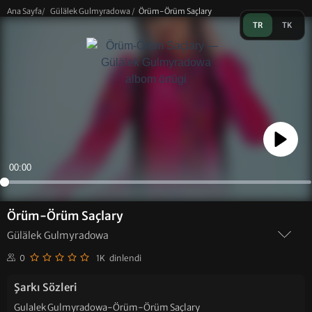
Ana Sayfa
/
Gülälek Gulmyradowa
/
Örüm-Örüm Saçlary
TR
TK
Play
00:00
Örüm-Örüm Saçlary
Gülälek Gulmyradowa
0
1K dinlendi
Şarkı Sözleri
Gulalek Gulmyradowa-Örüm-Örüm Saçlary