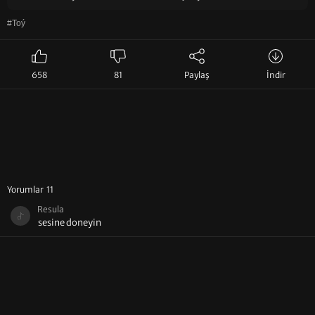
#Toý
658
81
Paylaş
İndir
Yorumlar 11
Resula
sesine doneyin