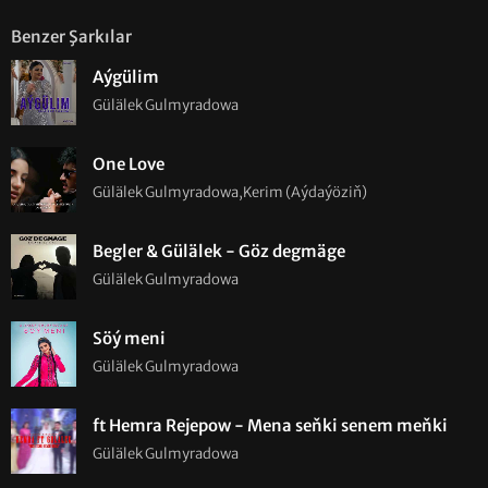
Benzer Şarkılar
Aýgülim
Gülälek Gulmyradowa
One Love
Gülälek Gulmyradowa,Kerim (Aýdaýöziň)
Begler & Gülälek - Göz degmäge
Gülälek Gulmyradowa
Söý meni
Gülälek Gulmyradowa
ft Hemra Rejepow - Mena seňki senem meňki
Gülälek Gulmyradowa