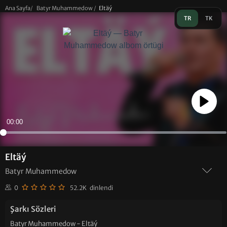
Ana Sayfa
/
Batyr Muhammedow
/
Eltäý
TR
TK
Play
00:00
Eltäý
Batyr Muhammedow
0
52.2K dinlendi
Şarkı Sözleri
Batyr Muhammedow - Eltäý