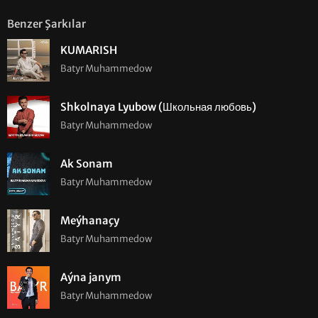
Benzer Şarkılar
KUMARISH
Batyr Muhammedow
Shkolnaya Lyubow (Школьная любовь)
Batyr Muhammedow
Ak Sonam
Batyr Muhammedow
Meýhanaçy
Batyr Muhammedow
Aýna janym
Batyr Muhammedow