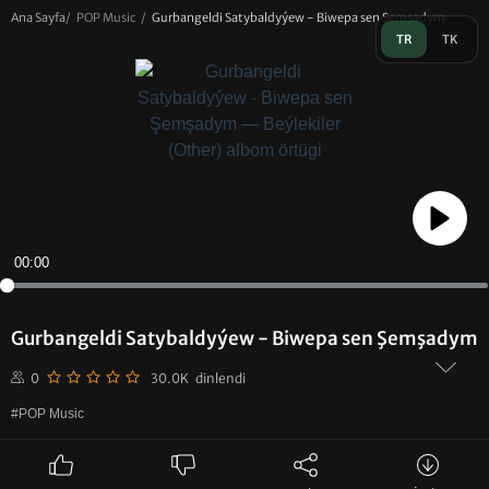
Ana Sayfa
/
POP Music
/
Gurbangeldi Satybaldyýew - Biwepa sen Şemşadym
TR
TK
Play
00:00
Gurbangeldi Satybaldyýew - Biwepa sen Şemşadym
0
30.0K dinlendi
#POP Music