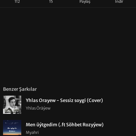
112
15
Paylaş
İndir
Benzer Şarkılar
Yhlas Orayew - Sessiz soygi (Cover)
Yhlas Öräýew
Men üýtgedim (.ft Söhbet Rozyýew)
Myahri