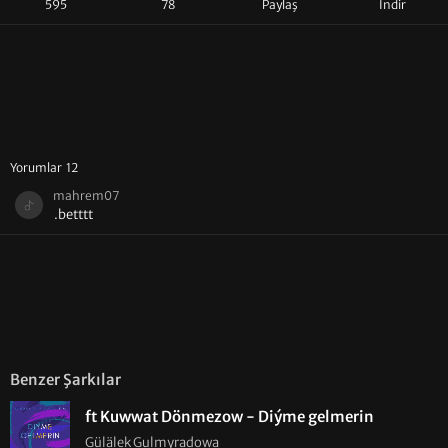
595
78
Paylaş
İndir
Yorumlar 12
mahrem07
.betttt
Benzer Şarkılar
ft Kuwwat Dönmezow - Diýme gelmerin
Gülälek Gulmyradowa