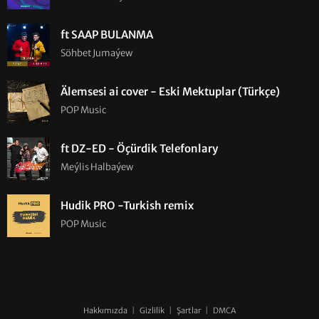
ft SAAP BULANMA
Söhbet Jumaýew
Älemsesi ai cover - Eski Mektuplar (Türkçe)
POP Music
ft DZ-ED - Öçürdik Telefonlary
Meýlis Halbaýew
Hudik PRO -Turkish remix
POP Music
Hakkımızda
|
Gizlilik
|
Şartlar
|
DMCA