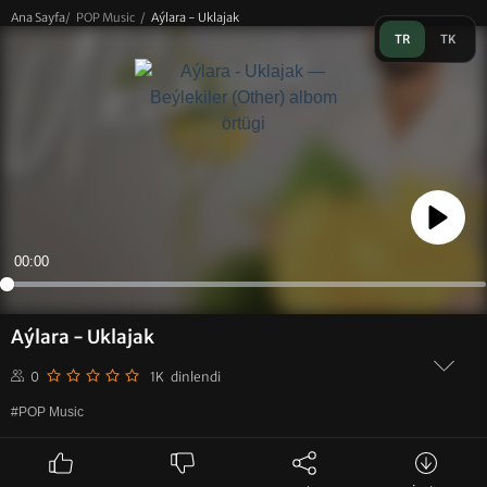
Ana Sayfa
/
POP Music
/
Aýlara - Uklajak
TR
TK
Play
00:00
Aýlara - Uklajak
0
1K dinlendi
#POP Music